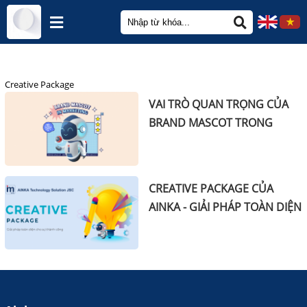
\r\n
\r\n
Creative Package
VAI TRÒ QUAN TRỌNG CỦA
BRAND MASCOT TRONG
CHIẾN LƯỢC MARKETING
CREATIVE PACKAGE CỦA
AINKA - GIẢI PHÁP TOÀN DIỆN
CHO SỰ THÀNH CÔNG CỦA
CÔNG TY BẠN