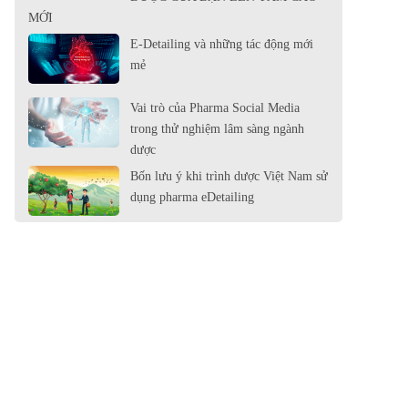
MỚI
E-Detailing và những tác động mới
mẻ
Vai trò của Pharma Social Media
trong thử nghiệm lâm sàng ngành
dược
Bốn lưu ý khi trình dược Việt Nam sử
dụng pharma eDetailing
eDetailing và những câu hỏi thường
gặp
Rich Media - Công cụ hiện đại của
Pharma Marketing