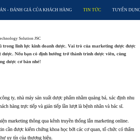
ÁN - ĐÁNH GIÁ CỦA KHÁCH HÀNG
TIN TỨC
TUYỂN DỤN
trong lĩnh lực kinh doanh dược. Vai trò của marketing dược được
ất dược. Nếu bạn có định hướng trở thành trình dược viên, cùng
ing dược cơ bản nhé!
c công ty, nhà máy sản xuất dược phẩm nhằm quảng bá, xác định nhu
ch hàng trực tiếp và gián tiếp lần lượt là bệnh nhân và bác sĩ.
ện marketing thông qua kênh truyền thống lẫn marketing online.
g tin cần được kiểm chứng khoa học bởi các cơ quan, tổ chức có thẩm
hư uy tín của thương hiệu.