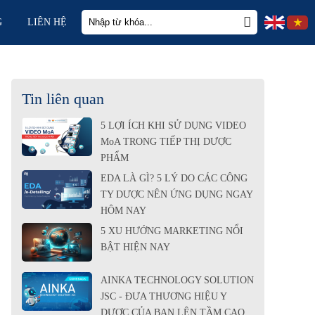
G
LIÊN HỆ
Tin liên quan
5 LỢI ÍCH KHI SỬ DỤNG VIDEO
MoA TRONG TIẾP THỊ DƯỢC
PHẨM
EDA LÀ GÌ? 5 LÝ DO CÁC CÔNG
TY DƯỢC NÊN ỨNG DỤNG NGAY
HÔM NAY
5 XU HƯỚNG MARKETING NỔI
BẬT HIỆN NAY
AINKA TECHNOLOGY SOLUTION
JSC - ĐƯA THƯƠNG HIỆU Y
DƯỢC CỦA BẠN LÊN TẦM CAO