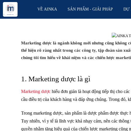
\r\n
\r\n
VỀ AINKA
SẢN PHẨM - GIẢI PHÁP
DỰ 
Marketing dược là ngành không mới nhưng cũng không cũ 
thể hiện rõ ràng nhất trong các công ty, tập đoàn sản xu
chúng tôi tìm hiểu về khái niệm và các chiến lược market
1. Marketing dược là gì
Marketing dược
hiểu đơn giản là
hoạt
động tiếp thị cho cá
cầu điều trị của khách hàng và đáp ứng chúng. Trong đó, khá
Trong marketing dược, sản phẩm là dược phẩm được thực hi
Tuy nhiên, vì y tế là lĩnh vực khá nhạy cảm, nên các thôn
quyền nhằm tăng hiệu quả của chiến lược marketing cũng n