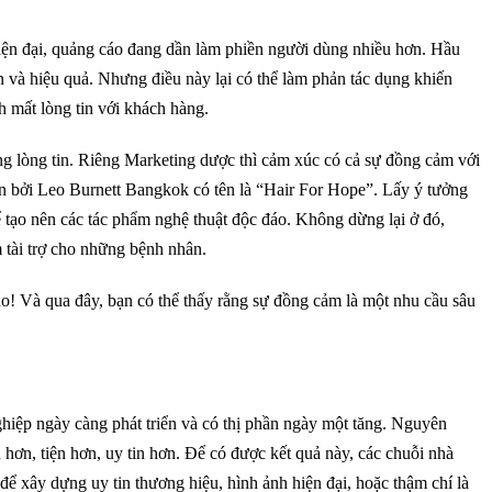
iện đại, quảng cáo đang dần làm phiền người dùng nhiều hơn. Hầu
 và hiệu quả. Nhưng điều này lại có thể làm phản tác dụng khiến
 mất lòng tin với khách hàng.
dựng lòng tin. Riêng Marketing dược thì cảm xúc có cả sự đồng cảm với
ện bởi Leo Burnett Bangkok có tên là “Hair For Hope”. Lấy ý tưởng
ể tạo nên các tác phẩm nghệ thuật độc đáo. Không dừng lại ở đó,
 tài trợ cho những bệnh nhân.
ào! Và qua đây, bạn có thể thấy rằng sự đồng cảm là một nhu cầu sâu
iệp ngày càng phát triển và có thị phần ngày một tăng. Nguyên
hơn, tiện hơn, uy tin hơn. Để có được kết quả này, các chuỗi nhà
 để xây dựng uy tin thương hiệu, hình ảnh hiện đại, hoặc thậm chí là